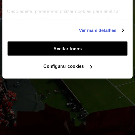
Caso aceite, poderemos utilizar cookies para analisar
informação estatística (cookies de analítica), adaptar
este serviço às suas preferências e apresentar-lhe
Ver mais detalhes
funcionalidades (cookies de personalização e
funcionalidade) e adaptar anúncios aos seus interesses
(cookies de publicidade personalizada). Pode gerir a
Aceitar todos
utilização dos cookies clicando em "
Configurar
Cookies
".
Configurar cookies